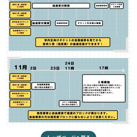
学内生向けチケットの販売は、電気通信大学
学友会
先着販売
に加入している学生
のみが対象となります。
販売期間: 11月2日(土) 12:00 - 11月23日(土)
チケット申し込みフォームにご回答ください(10
18:00
月4日(金) 12:00 - 10月16日(水) 23:59)。
前売り券の購入
10月18日(金) 18時ごろに抽選結果をメールにて
お知らせいたします。
※ 前売り券の販売は10月5日(土) 12:00に開始いたし
ます。
10月21日(月) - 10月25日(金) の期間に、メールに
記載された教室でチケットの引き換えを行いま
す。学生証をご持参ください。
学内生向けチケット申し込みフォーム