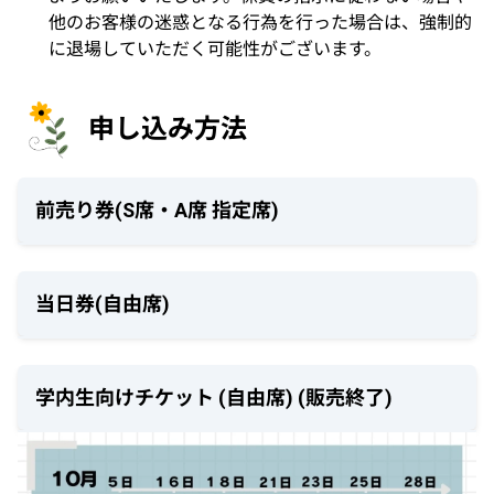
他のお客様の迷惑となる行為を行った場合は、強制的
に退場していただく可能性がございます。
申し込み方法
前売り券(S席・A席 指定席)
抽選販売
当日券(自由席)
受付期間: 10月5日(土) 12:00 - 10月23日(水)
18:00
電気通信大学B棟1階本部横にて開催当日（11月24
日）の10:30から整列開始、11:00から販売開始しま
抽選結果発表: 10月25日(金) 13:00
学内生向けチケット (自由席) (販売終了)
す。
入金期間: 10月25日(金) 13:00 - 10月28日(月)
※学内生向けチケットの販売期間は終了しました。
21:00
※ 10:30より前の本部付近での待機は他のお客様の
ご迷惑となりますのでお控えください。