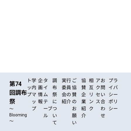
ト
学
企
タ
調
実行
ご
協
相
ア
お
プラ
第74
ッ
内
画
イ
布
委員
協
賛
互
ク
問
イバ
回調布
プ
マ
情
ム
祭
会の
賛
企
リ
セ
い
シー
祭
ッ
報
テ
に
紹介
の
業
ン
ス
合
ポリ
プ
ーブ
つ
お
紹
ク
わ
シー
～
Blooming
ル
い
願
介
せ
～
て
い